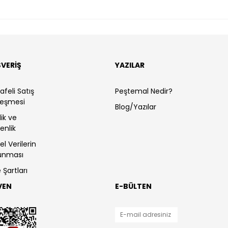
ŞVERİŞ
YAZILAR
feli Satış
Peştemal Nedir?
leşmesi
Blog/Yazılar
ilik ve
enlik
sel Verilerin
unması
 Şartları
VEN
E-BÜLTEN