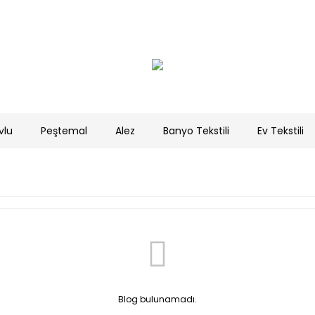
vlu
Peştemal
Alez
Banyo Tekstili
Ev Tekstili
Blog bulunamadı.