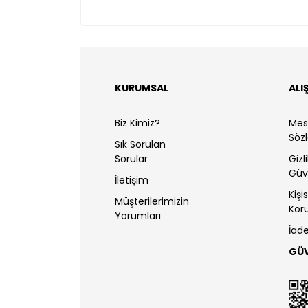
KURUMSAL
ALI
Biz Kimiz?
Mesa
Söz
Sık Sorulan
Sorular
Gizl
Güv
İletişim
Kişi
Müşterilerimizin
Kor
Yorumları
İade
GÜ