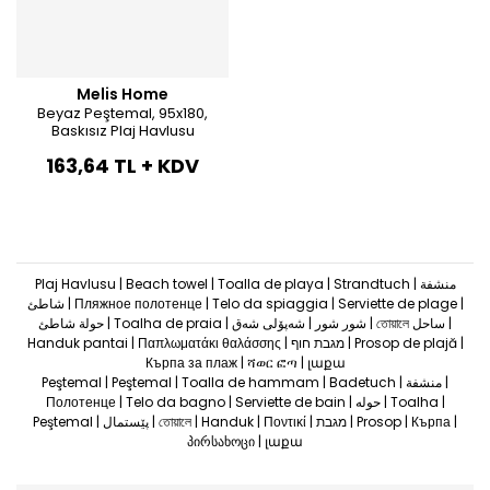
Melis Home
Beyaz Peştemal, 95x180,
Baskısız Plaj Havlusu
163,64 TL + KDV
Plaj Havlusu | Beach towel | Toalla de playa | Strandtuch | منشفة
شاطئ | Пляжное полотенце | Telo da spiaggia | Serviette de plage |
حولة شاطئ | Toalha de praia | شور شور | شەپۆلی شەق | তোয়ালে ساحل |
Handuk pantai | Παπλωματάκι θαλάσσης | מגבת חוף | Prosop de plajă |
Кърпа за плаж | ሻወር ፎጣ | լաքա
Peştemal | Peştemal | Toalla de hammam | Badetuch | منشفة |
Полотенце | Telo da bagno | Serviette de bain | حوله | Toalha |
Peştemal | پێستمال | তোয়ালে | Handuk | Ποντικί | מגבת | Prosop | Кърпа |
პირსახოცი | լաքա