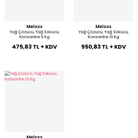
Dalga Peştemal
Meloxs
Meloxs
Plaj Havlusu
Yağ Çözücü, Yağ Sökücü,
Yağ Çözücü, Yağ Sökücü,
Konsantre 5 Kg
Konsantre 10 Kg
Balık Peştemal
475,83 TL + KDV
950,83 TL + KDV
Keşan Peştemal
Peştemal Plaj Havlusu
Petek Peştemal
Düz Peştemal
Resif Peştemal
Meloxs
Bath Towel