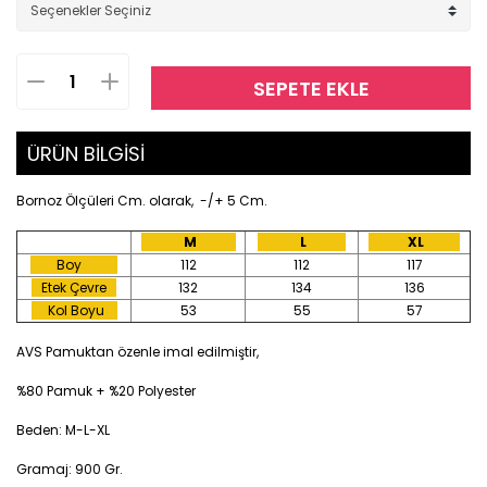
SEPETE EKLE
ÜRÜN BİLGİSİ
Bornoz Ölçüleri Cm. olarak, -/+ 5 Cm.
M
L
XL
Boy
112
112
117
Etek Çevre
132
134
136
Kol Boyu
53
55
57
AVS Pamuktan özenle imal edilmiştir,
%80 Pamuk + %20 Polyester
Beden: M-L-XL
Gramaj: 900 Gr.