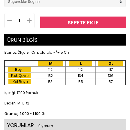
SEPETE EKLE
ÜRÜN BİLGİSİ
Bornoz Ölçüleri Cm. olarak, -/+ 5 Cm.
M
L
XL
Boy
112
112
117
Etek Çevre
132
134
136
Kol Boyu
53
55
57
İçeriği: %100 Pamuk
Beden: M-L-XL
Gramaj: 1.000 - 1.100 Gr.
YORUMLAR
- 0 yorum