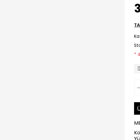
3
TA
Ka
St
* 
Ü
M
K
Yü