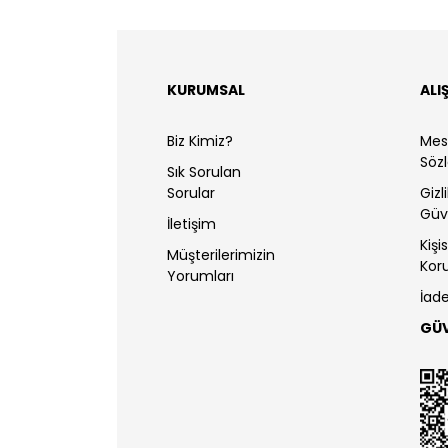
KURUMSAL
ALI
Biz Kimiz?
Mesa
Söz
Sık Sorulan
Sorular
Gizl
Güv
İletişim
Kişi
Müşterilerimizin
Kor
Yorumları
İade
GÜ