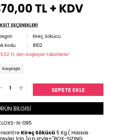
70,00 TL + KDV
KSİT SEÇENEKLERİ
tegori
Kireç Sökücü
ok Kodu
8102
45,52 TL den başlayan taksitlerle!
Karşılaştır
SEPETE EKLE
RÜN BİLGİSİ
ELOXS-N-095
onsantre
Kireç Sökücü
5 Kg.( Hassas
zeyler İçin )
o:p style="BOX-SIZING: