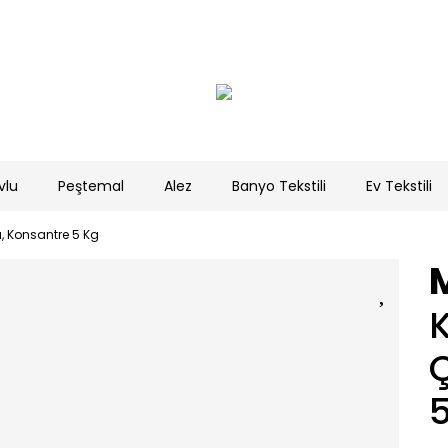
vlu
Peştemal
Alez
Banyo Tekstili
Ev Tekstili
ü, Konsantre 5 Kg
K