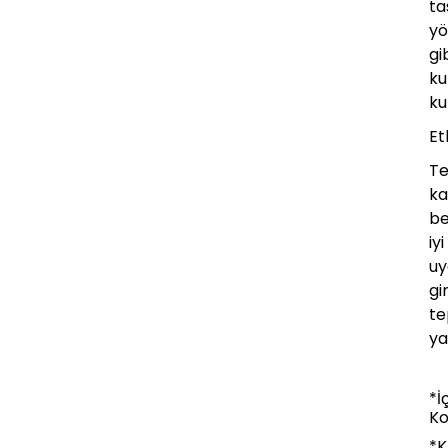
ta
yö
gi
ku
ku
Et
Te
ka
be
iy
uy
gi
te
ya
*İ
Ko
*K