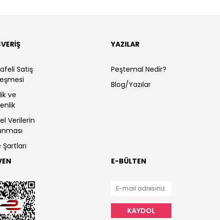
ŞVERİŞ
YAZILAR
feli Satış
Peştemal Nedir?
leşmesi
Blog/Yazılar
ilik ve
enlik
sel Verilerin
unması
 Şartları
VEN
E-BÜLTEN
KAYDOL