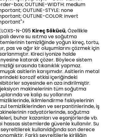
rder-box; OUTLINE-WIDTH: medium
mportant; OUTLINE-STYLE: none
mportant; OUTLINE-COLOR: invert
mportant">
ELOXS-N-095
Kireç Sökücü
, Özellikle
palı devre su ısıtma ve soğutma
stemlerinin temizliğinde yoğun kireç, tortu,
şır, pas ve ağır kir oluşumlarını çözmek için
sarlanmıştır. Kireci iyonize halde
nyesine katarak çözer. Böylece sistem
mizliği sırasında tıkanıklık yapmaz.
muşak asitlerin karışımıdır. Asitlerin metal
erindeki korozif etkisi içeriğindeki
hibitörler sayesinde en aza indirilmiştir.
jeksiyon makinelerinin tüm soğutma
uplarında ve kalıp su yollarının
mizliklerinde, iklimlendirme fıskiyelerinin
zul temizliklerinden ve serpantinlerinde, iş
kinelerinin radyatörlerinde, soğutma
leleri, buhar kazanları ve eşanjörlerde vb.
bi hassas sistemlerde güvenle kullanılır. Su
e seyreltilerek kullanıldığında son derece
onomiktir. Farklı seyreltilerle kirliliğin