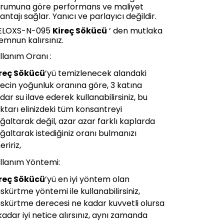
rumuna göre performans ve maliyet
antajı sağlar. Yanıcı ve parlayıcı değildir.
ELOXS-N-095
Kireç Sökücü
’ den mutlaka
mnun kalırsınız.
llanım Oranı :
reç Sökücü
’yü temizlenecek alandaki
recin yoğunluk oranına göre, 3 katına
dar su ilave ederek kullanabilirsiniz, bu
ktarı elinizdeki tüm konsantreyi
ğaltarak değil, azar azar farklı kaplarda
ğaltarak istediğiniz oranı bulmanızı
eririz,
llanım Yöntemi:
reç Sökücü
’yü en iyi yöntem olan
skürtme yöntemi ile kullanabilirsiniz,
skürtme derecesi ne kadar kuvvetli olursa
kadar iyi netice alırsınız, aynı zamanda