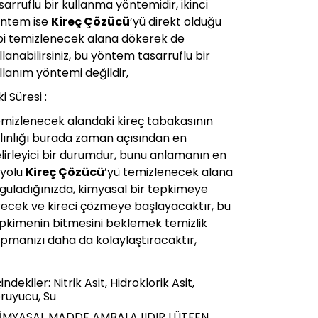
sarruflu bir kullanma yöntemidir, ikinci
ntem ise
Kireç Çözücü
’yü direkt olduğu
bi temizlenecek alana dökerek de
llanabilirsiniz, bu yöntem tasarruflu bir
llanım yöntemi değildir,
ki Süresi :
mizlenecek alandaki kireç tabakasının
lınlığı burada zaman açısından en
lirleyici bir durumdur, bunu anlamanın en
i yolu
Kireç Çözücü
’yü temizlenecek alana
guladığınızda, kimyasal bir tepkimeye
recek ve kireci çözmeye başlayacaktır, bu
pkimenin bitmesini beklemek temizlik
pmanızı daha da kolaylaştıracaktır,
çindekiler: Nitrik Asit, Hidroklorik Asit,
ruyucu, Su
İMYASAL MADDE AMBALAJIDIR LÜTFEN