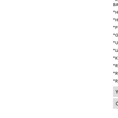
BA
*H
*H
*P
*G
*U
*L
*K
*R
*R
*R
Ö