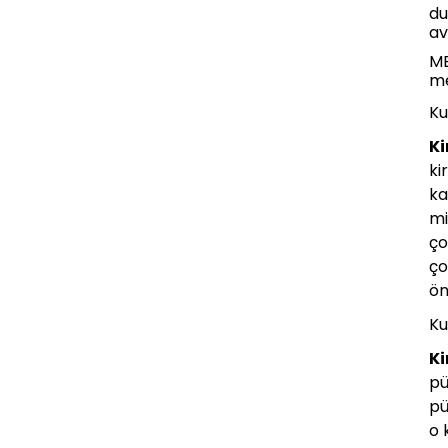
du
av
M
me
Ku
Ki
ki
ka
mi
ço
ço
ön
Ku
Ki
pü
pü
o 