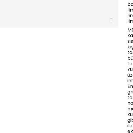
bo
!i
!i
!i
M
ka
si
kı
ta
bü
te
Yu
üz
in
En
gr
te
no
ma
ku
gi
il
ek