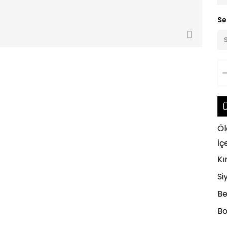
Se
Ü
Öl
İç
Kı
Si
Be
Bo