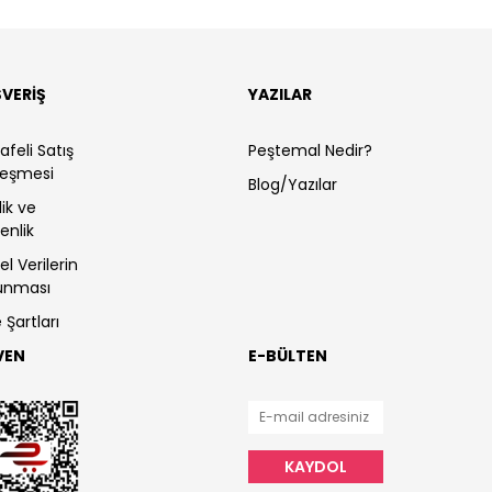
ŞVERİŞ
YAZILAR
feli Satış
Peştemal Nedir?
leşmesi
Blog/Yazılar
ilik ve
enlik
sel Verilerin
unması
 Şartları
VEN
E-BÜLTEN
KAYDOL