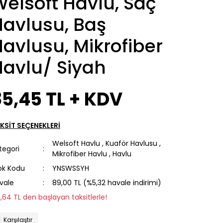
elsoft Havlu, Saç
Havlusu, Baş
avlusu, Mikrofiber
Havlu/ Siyah
5,45 TL + KDV
KSİT SEÇENEKLERİ
Welsoft Havlu
,
Kuaför Havlusu
,
tegori
Mikrofiber Havlu
,
Havlu
ok Kodu
YNSWSSYH
vale
89,00 TL (%5,32 havale indirimi)
9,64 TL den başlayan taksitlerle!
Karşılaştır