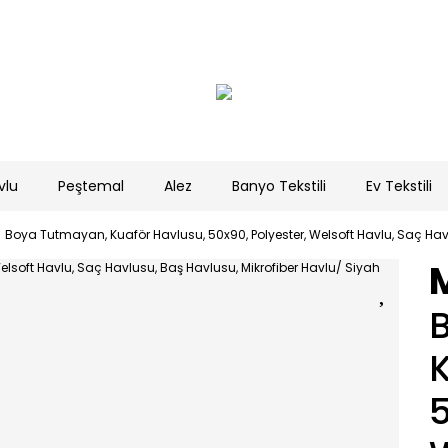
vlu
Peştemal
Alez
Banyo Tekstili
Ev Tekstili
Boya Tutmayan, Kuaför Havlusu, 50x90, Polyester, Welsoft Havlu, Saç Havl
5