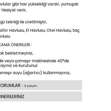
vlular gibi hav yüksekliği vardır, yumuşak
r hissiyat verir,
gü tekniği ile üretilmiştir,
aför Havlusu, El Havlusu, Otel Havlusu, Saç
vlusu
KAMA ÖNERİLERİ :
lak bekletmeyiniz,
de veya çamaşır makinesinde 40°de
kayınız ve kurutunuz
maşır suyu (ağartıcı)
kullanmayınız,
YORUMLAR
- 0 yorum
NERİLERİNİZ