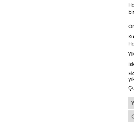
Ha
bi
Ör
Ku
Ha
YI
Is
El
yı
Ça
Ö