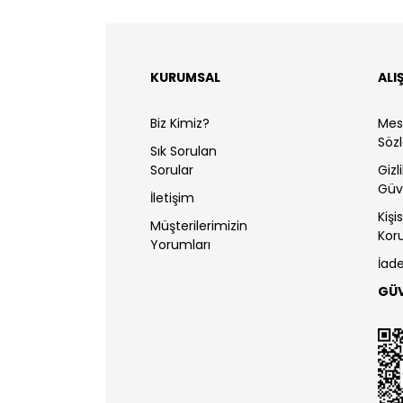
KURUMSAL
ALI
Biz Kimiz?
Mesa
Söz
Sık Sorulan
Sorular
Gizl
Güv
İletişim
Kişi
Müşterilerimizin
Kor
Yorumları
İade
GÜ