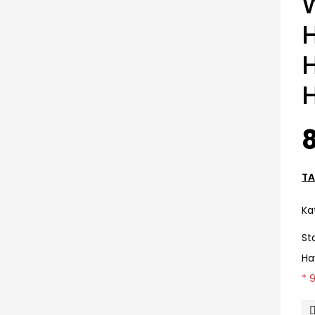
W
H
8
TA
Ka
St
Ha
* 