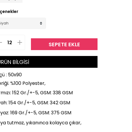
çenekler
SEPETE EKLE
RÜN BİLGİSİ
çü : 50x90
eriği. %100 Polyester,
rmızı: 152 Gr./+-5,
GSM: 338 GSM
yah: 154 Gr./+-5,
GSM: 342 GSM
yaz: 169 Gr./+-5,
GSM: 375 GSM
ya tutmaz, yıkanınca kolayca çıkar,