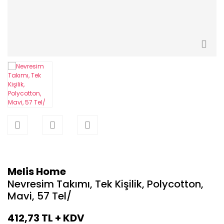
Dalga Peştemal
Plaj Havlusu
Balık Peştemal
Keşan Peştemal
Peştemal Plaj Havlusu
Petek Peştemal
Melis Home
Düz Peştemal
Nevresim Takımı, Tek Kişilik, Polycotton,
Mavi, 57 Tel/
Resif Peştemal
412,73 TL + KDV
Bath Towel