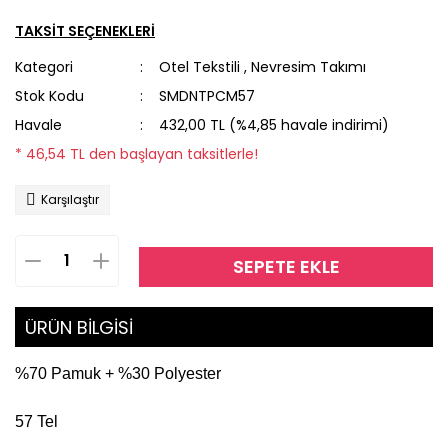
TAKSİT SEÇENEKLERİ
Beach Towel
Kategori
Otel Tekstili
,
Nevresim Takımı
Stok Kodu
SMDNTPCM57
Beyaz Peştemal
Havale
432,00 TL (%4,85 havale indirimi)
Hürrem Peştemal
* 46,54 TL den başlayan taksitlerle!
Karşılaştır
Siyah Peştemal
Toptan Peştemal
SEPETE EKLE
Yıldız Peştemal
ÜRÜN BİLGİSİ
%70 Pamuk + %30 Polyester
57 Tel