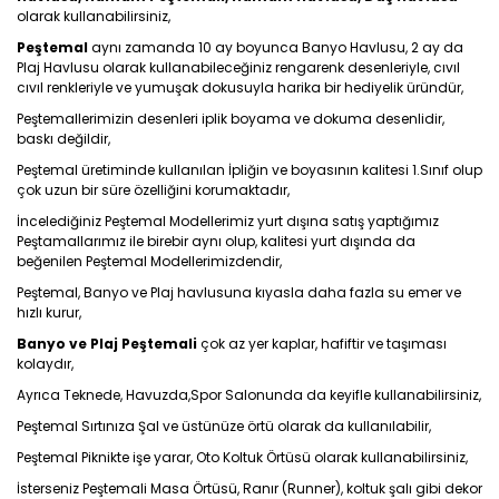
olarak kullanabilirsiniz,
Peştemal
aynı zamanda 10 ay boyunca Banyo Havlusu, 2 ay da
Plaj Havlusu olarak kullanabileceğiniz rengarenk desenleriyle, cıvıl
cıvıl renkleriyle ve yumuşak dokusuyla harika bir hediyelik üründür,
Peştemallerimizin desenleri iplik boyama ve dokuma desenlidir,
baskı değildir,
Peştemal üretiminde kullanılan İpliğin ve boyasının kalitesi 1.Sınıf olup
çok uzun bir süre özelliğini korumaktadır,
İncelediğiniz Peştemal Modellerimiz yurt dışına satış yaptığımız
Peştamallarımız ile birebir aynı olup, kalitesi yurt dışında da
beğenilen Peştemal Modellerimizdendir,
Peştemal, Banyo ve Plaj havlusuna kıyasla daha fazla su emer ve
hızlı kurur,
Banyo ve Plaj Peştemali
çok az yer kaplar, hafiftir ve taşıması
kolaydır,
Ayrıca Teknede, Havuzda,Spor Salonunda da keyifle kullanabilirsiniz,
Peştemal Sırtınıza Şal ve üstünüze örtü olarak da kullanılabilir,
Peştemal Piknikte işe yarar, Oto Koltuk Örtüsü olarak kullanabilirsiniz,
İsterseniz Peştemali Masa Örtüsü, Ranır (Runner), koltuk şalı gibi dekor