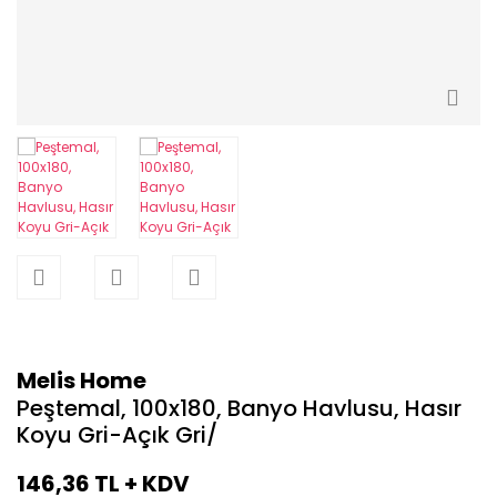
Dalga Peştemal
Plaj Havlusu
Balık Peştemal
Keşan Peştemal
Peştemal Plaj Havlusu
Petek Peştemal
Melis Home
Düz Peştemal
Peştemal, 100x180, Banyo Havlusu, Hasır
Koyu Gri-Açık Gri/
Resif Peştemal
146,36 TL + KDV
Bath Towel