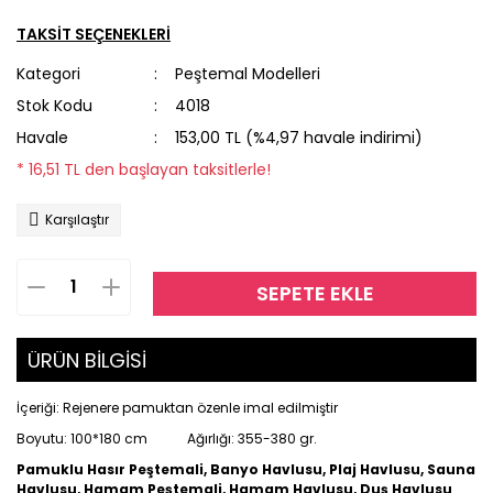
TAKSİT SEÇENEKLERİ
Beach Towel
Kategori
Peştemal Modelleri
Stok Kodu
4018
Beyaz Peştemal
Havale
153,00 TL (%4,97 havale indirimi)
Hürrem Peştemal
* 16,51 TL den başlayan taksitlerle!
Karşılaştır
Siyah Peştemal
Toptan Peştemal
SEPETE EKLE
Yıldız Peştemal
ÜRÜN BİLGİSİ
İçeriği: Rejenere pamuktan özenle imal edilmiştir
Boyutu: 100*180 cm Ağırlığı: 355-380 gr.
Pamuklu Hasır Peştemali, Banyo Havlusu, Plaj Havlusu, Sauna
Havlusu, Hamam Peştemali, Hamam Havlusu, Duş Havlusu