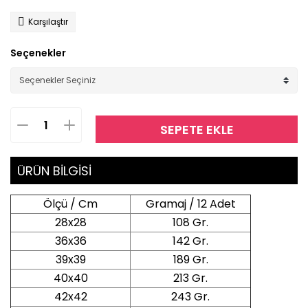
Karşılaştır
Seçenekler
SEPETE EKLE
ÜRÜN BİLGİSİ
Ölçü / Cm
Gramaj / 12 Adet
28x28
108 Gr.
36x36
142 Gr.
39x39
189 Gr.
40x40
213 Gr.
42x42
243 Gr.