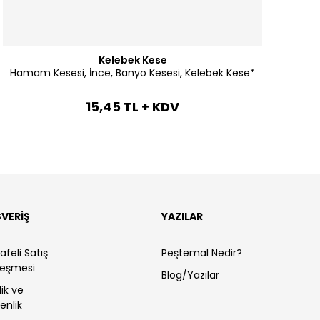
Kelebek Kese
Hamam Kesesi, İnce, Banyo Kesesi, Kelebek Kese*
15,45 TL + KDV
ŞVERİŞ
YAZILAR
feli Satış
Peştemal Nedir?
leşmesi
Blog/Yazılar
ilik ve
enlik