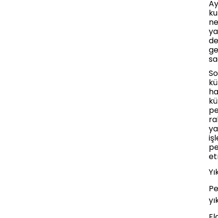
Ay
ku
ne
ya
de
ge
sa
So
kü
ha
kü
pe
ra
ya
iş
pe
et
Yı
Pe
yı
El