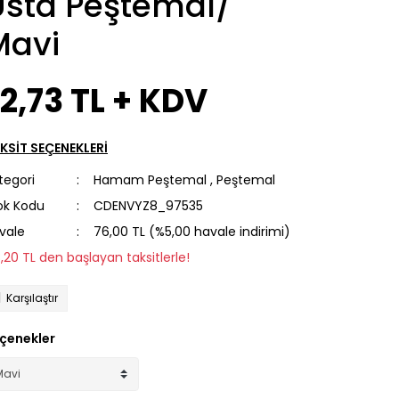
Usta Peştemal/
Mavi
2,73 TL + KDV
KSİT SEÇENEKLERİ
tegori
Hamam Peştemal
,
Peştemal
ok Kodu
CDENVYZ8_97535
vale
76,00 TL (%5,00 havale indirimi)
8,20 TL den başlayan taksitlerle!
Karşılaştır
çenekler