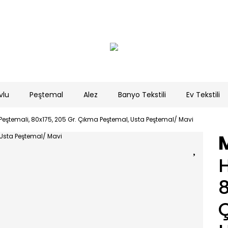
vlu
Peştemal
Alez
Banyo Tekstili
Ev Tekstili
ştemali, 80x175, 205 Gr. Çıkma Peştemal, Usta Peştemal/ Mavi
8