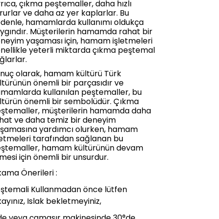
rıca, çıkma peştemaller, daha hızlı
rurlar ve daha az yer kaplarlar. Bu
denle, hamamlarda kullanımı oldukça
ygındır. Müşterilerin hamamda rahat bir
neyim yaşaması için, hamam işletmeleri
nellikle yeterli miktarda çıkma peştemal
ğlarlar.
nuç olarak, hamam kültürü Türk
ltürünün önemli bir parçasıdır ve
mamlarda kullanılan peştemaller, bu
ltürün önemli bir sembolüdür. Çıkma
ştemaller, müşterilerin hamamda daha
hat ve daha temiz bir deneyim
şamasına yardımcı olurken, hamam
letmeleri tarafından sağlanan bu
ştemaller, hamam kültürünün devam
mesi için önemli bir unsurdur.
kama Önerileri :
ştemali Kullanmadan önce lütfen
kayınız, Islak bekletmeyiniz,
de veya çamaşır makinesinde 30°de