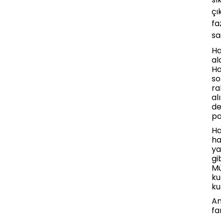
çı
fa
sa
Ha
al
Ha
so
ra
al
de
pa
Ha
ha
ya
gi
Mü
ku
ku
An
fa