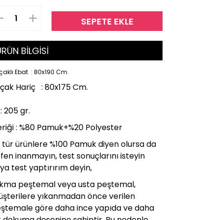
SEPETE EKLE
RÜN BİLGİSİ
çaklı Ebat : 80x190 Cm.
çak Hariç : 80x175 Cm.
: 205 gr.
eriği : %80 Pamuk+%20 Polyester
 tür ürünlere %100 Pamuk diyen olursa da
tfen inanmayın, test sonuçlarını isteyin
ya test yaptırırım deyin,
kma peştemal veya usta peştemal,
şterilere yıkanmadan önce verilen
ştemale göre daha ince yapıda ve daha
k dokuma desenine sahiptir. Bu nedenle,