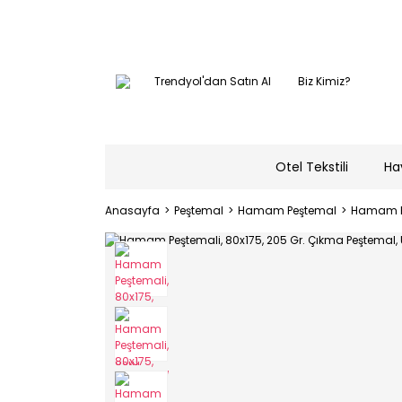
Trendyol'dan Satın Al
Biz Kimiz?
Otel Tekstili
Ha
Anasayfa
Peştemal
Hamam Peştemal
Hamam Pe