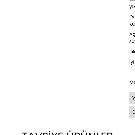
yı
Dü
ku
Aç
su
Ilı
İy
Me
Ö