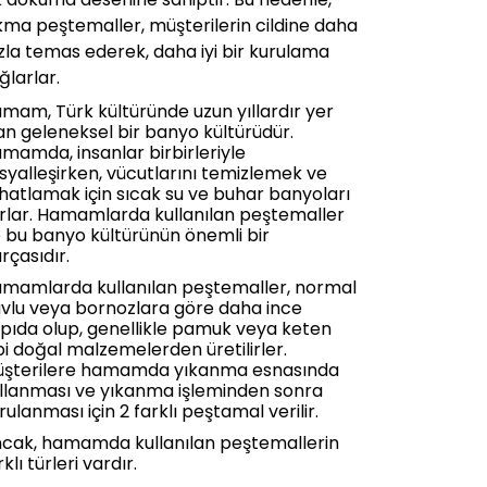
kma peştemaller, müşterilerin cildine daha
zla temas ederek, daha iyi bir kurulama
ğlarlar.
mam, Türk kültüründe uzun yıllardır yer
an geleneksel bir banyo kültürüdür.
mamda, insanlar birbirleriyle
syalleşirken, vücutlarını temizlemek ve
hatlamak için sıcak su ve buhar banyoları
ırlar. Hamamlarda kullanılan peştemaller
 bu banyo kültürünün önemli bir
rçasıdır.
mamlarda kullanılan peştemaller, normal
vlu veya bornozlara göre daha ince
pıda olup, genellikle pamuk veya keten
bi doğal malzemelerden üretilirler.
şterilere hamamda yıkanma esnasında
llanması ve yıkanma işleminden sonra
rulanması için 2 farklı peştamal verilir.
cak, hamamda kullanılan peştemallerin
rklı türleri vardır.