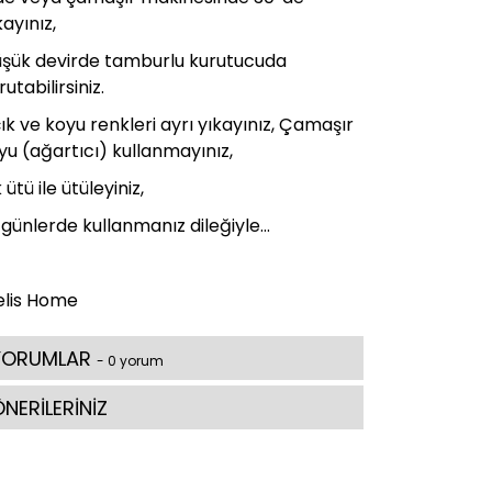
kayınız,
şük devirde tamburlu kurutucuda
rutabilirsiniz.
ık ve koyu renkleri ayrı yıkayınız, Çamaşır
yu (ağartıcı) kullanmayınız,
k ütü ile ütüleyiniz,
i günlerde kullanmanız dileğiyle...
lis Home
YORUMLAR
- 0 yorum
NERİLERİNİZ