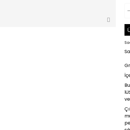
Ü
Sa
Sa
Gr
İç
Bu
lü
ve
Çı
mü
pe
sı