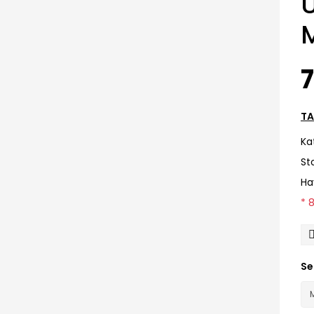
7
TA
Ka
St
Ha
* 
Se